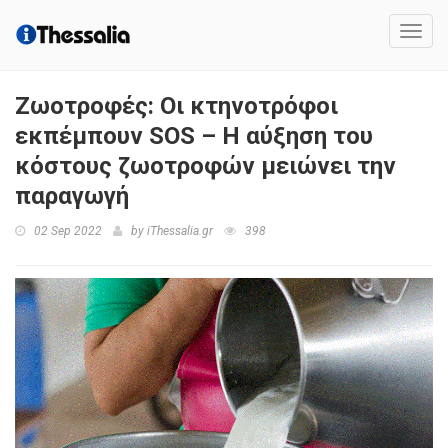
Toggl
navig
Ζωοτροφές: Οι κτηνοτρόφοι
εκπέμπουν SOS – Η αύξηση του
κόστους ζωοτροφών μειώνει την
παραγωγή
02 Sep 2022
by
iThessalia.gr
398