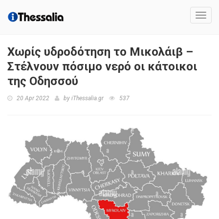
Toggl
navig
Χωρίς υδροδότηση το Μικολάιβ –
Στέλνουν πόσιμο νερό οι κάτοικοι
της Οδησσού
20 Apr 2022
by
iThessalia.gr
537