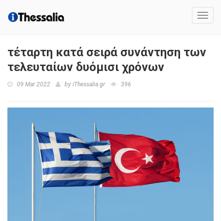
Toggl
navig
τέταρτη κατά σειρά συνάντηση των
τελευταίων δυόμισι χρόνων
09 Mar 2022
by
iThessalia.gr
396