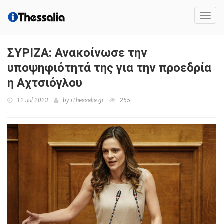
Toggl
navig
ΣΥΡΙΖΑ: Ανακοίνωσε την
υποψηφιότητά της για την προεδρία
η Αχτσιόγλου
12 Jul 2023
by
iThessalia.gr
255