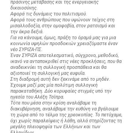
πράσινης μετάβασης και της ενεργειακής
δικαιοσύνης.
Αφορά τις δυνάμεις του πολιτισμού.
Αφορά τους ανθρώπους που υψώνουν τείχος στη
μισαλλοδοξία, στην ομοφοβία, στον ρατσισμό και
την άκρα δεξιά.
Για να κάνουμε, όμως, πράξη το όραμά μας για μια
κοινωνία υψηλών προσδοκιών χρειαζόμαστε έναν
νέο ΣΥΡΙΖΑ-ΠΣ.
Έναν ΣΥΡΙΖΑ αποτελεσματικό, σύγχρονο, μεθοδικό,
ικανό να ανταποκριθεί στις νέες προκλήσεις, που θα
αναδεικνύει τη συλλογική προσπάθεια και θα
αξιοποιεί τη συλλογική μας ευφυΐα.
Στη διαδρομή αυτή δεν ξεκινάμε από το μηδέν.
Έχουμε μαζί μας μία πολύτιμη συλλογική
παρακαταθήκη. Δύο κορυφαίες στιγμές υπό την
ηγεσία του Αλέξη Τσίπρα.
Τότε που μέσα στην κρίση αναλάβαμε τη
διακυβέρνηση, αναλάβαμε την ευθύνη να βγάλουμε
τη χώρα από το τέλμα της χρεοκοπίας. Το πετύχαμε,
όχι χωρίς παραλείψεις ή λάθη, αλλά στηρίζοντας τη
μεγάλη πλειοψηφία των Ελλήνων και των
Ελληνίδων.