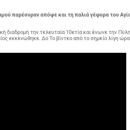
αμού παρέσυραν απόψε και τη παλιά γέφυρα του Αγί
κή διαδρομή την τελευταία 10ετία και ένωνε την Πύλη
ίος εκκενώθηκε. Δο Το βίντεο από το σημείο λίγη ώρα