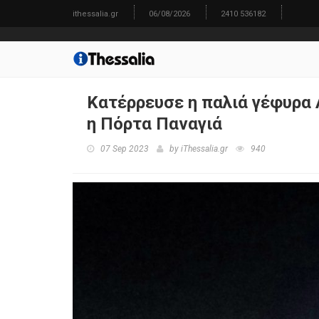
ithessalia.gr
06/08/2026
2410 536182
Κατέρρευσε η παλιά γέφυρα
η Πόρτα Παναγιά
07 Sep 2023
by
iThessalia.gr
940