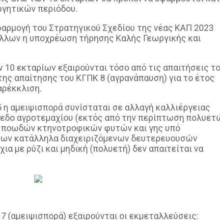
ργητικών περιόδου.
εφαρμογή του Στρατηγικού Σχεδίου της νέας ΚΑΠ 2023
 άλλων η υποχρέωση τήρησης Καλής Γεωργικής και
ν 10 εκταρίων εξαιρούνται τόσο από τις απαιτήσεις τ
της απαίτησης του ΚΓΠΚ 8 (αγρανάπαυση) για το έτος
αρέκκλιση.
5 η αμειψισπορά συνίσταται σε αλλαγή καλλιέργειας
πεδο αγροτεμαχίου (εκτός από την περίπτωση πολυετ
 ποωδών κτηνοτροφικών φυτών και γης υπό
των κατάλληλα διαχειριζόμενων δευτερευουσών
α με ρύζι και μηδική (πολυετή) δεν απαιτείται να
 (αμειψισπορά) εξαιρούνται οι εκμεταλλεύσεις: