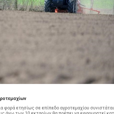
αγροτεμαχίων
ία φορά ετησίως σε επίπεδο αγροτεμαχίου συνιστάται
ις άνω των 10 εκταρίων θα πρέπει να εφαρμοστεί κα