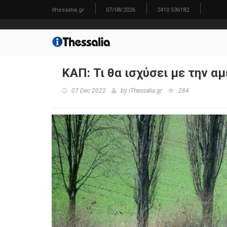
ithessalia.gr
07/08/2026
2410 536182
ΚΑΠ: Τι θα ισχύσει με την α
07 Dec 2022
by
iThessalia.gr
284