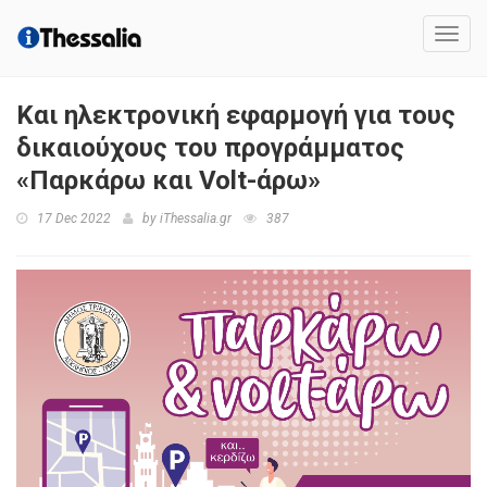
Toggl
navig
Και ηλεκτρονική εφαρμογή για τους
δικαιούχους του προγράμματος
«Παρκάρω και Volt-άρω»
17 Dec 2022
by
iThessalia.gr
387