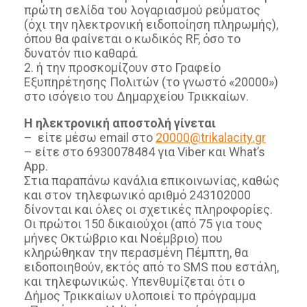
πρώτη σελίδα του λογαριασμού ρεύματος
(όχι την ηλεκτρονική ειδοποίηση πληρωμής),
όπου θα φαίνεται ο κωδικός RF, όσο το
δυνατόν πιο καθαρά.
2. ή την προσκομίζουν στο Γραφείο
Εξυπηρέτησης Πολιτών (το γνωστό «20000»)
στο ισόγειο του Δημαρχείου Τρικκαίων.
Η ηλεκτρονική αποστολή γίνεται
– είτε μέσω email στο
20000@trikalacity.gr
– είτε στο 6930078484 για Viber και What’s
App.
Στια παραπάνω κανάλια επικοινωνίας, καθώς
και στον τηλεφωνικό αριθμό 243102000
δίνονται και όλες οι σχετικές πληροφορίες.
Οι πρώτοι 150 δικαιούχοι (από 75 για τους
μήνες Οκτώβριο και Νοέμβριο) που
κληρώθηκαν την περασμένη Πέμπτη, θα
ειδοποιηθούν, εκτός από το SMS που εστάλη,
και τηλεφωνικώς. Υπενθυμίζεται ότι ο
Δήμος Τρικκαίων υλοποιεί το πρόγραμμα