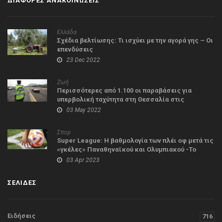
ΔΙΑΦΟΡΕΣ ΑΝΑΚΟΙΝΩΣΕΙΣ
Ελλάδα
Σχέδια βελτίωσης: Τι ισχύει με την αγορά γης – Οι
επενδύσεις
23 Dec 2022
Ζωή
Περισσότερες από 1.100 οι παραβάσεις για
υπερβολική ταχύτητα στη Θεσσαλία στις
διακοπές του Πάσχα
03 May 2022
Σπορ
Super League: Η βαθμολογία των πλέι οφ μετά τις
«γκέλες» Παναθηναϊκού και Ολυμπιακού -Το
πρόγραμμα έως το τέλος
03 Apr 2023
ΣΕΛΙΔΕΣ
Ειδήσεις
716