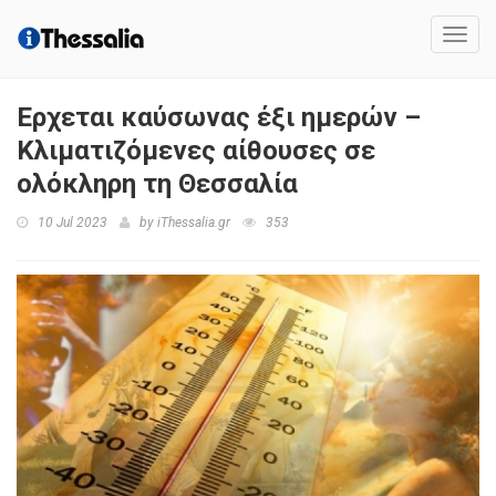
Toggl
navig
Eρχεται καύσωνας έξι ημερών –
Κλιματιζόμενες αίθουσες σε
ολόκληρη τη Θεσσαλία
10 Jul 2023
by
iThessalia.gr
353